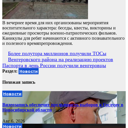
В вечернее время для них организованы мероприятия
воспитательного характера: беседы, квесты, викторины и
ежедневные просмотры военно-патриотических фильмов.
Каникулы для ребят начинаются с активного познавательного
и полезного времяпрепровождения.
Навигация
Более полутора миллионов получили ТОСы
Венгеровского района на реализацию проектов
по
Паспорта в день России получили венгеровцы
записям
Раздел:
Новости
Похожая запись
Новости
Видеозапись обеспечит прозрачность выборов в Госдуму в
Новосибирской области
Авг 6, 2026
Новости