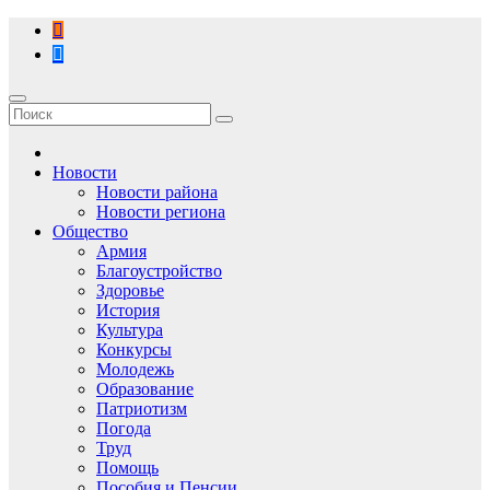
Перейти
к
содержимому
Новости
Новости района
Новости региона
Общество
Армия
Благоустройство
Здоровье
История
Культура
Конкурсы
Молодежь
Образование
Патриотизм
Погода
Труд
Помощь
Пособия и Пенсии