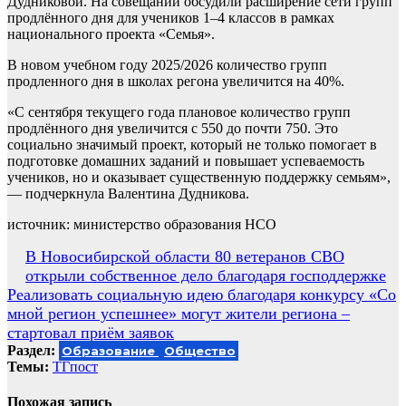
Дудниковой. На совещании обсудили расширение сети групп
продлённого дня для учеников 1–4 классов в рамках
национального проекта «Семья».
В новом учебном году 2025/2026 количество групп
продленного дня в школах регона увеличится на 40%.
«С сентября текущего года плановое количество групп
продлённого дня увеличится с 550 до почти 750. Это
социально значимый проект, который не только помогает в
подготовке домашних заданий и повышает успеваемость
учеников, но и оказывает существенную поддержку семьям»,
— подчеркнула Валентина Дудникова.
источник: министерство образования НСО
Навигация
В Новосибирской области 80 ветеранов СВО
открыли собственное дело благодаря господдержке
по
Реализовать социальную идею благодаря конкурсу «Со
записям
мной регион успешнее» могут жители региона –
стартовал приём заявок
Раздел:
Образование
Общество
Темы:
ТГпост
Похожая запись