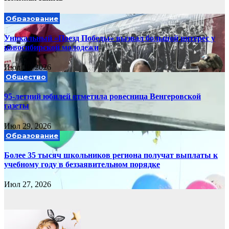
Образование
Уникальный «Поезд Победы» вызвал большой интерес у
новосибирской молодежи
Июл 30, 2026
Общество
95-летний юбилей отметила ровесница Венгеровской
газеты
Июл 29, 2026
Образование
Более 35 тысяч школьников региона получат выплаты к
учебному году в беззаявительном порядке
Июл 27, 2026