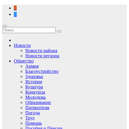
Перейти
к
содержимому
Новости
Новости района
Новости региона
Общество
Армия
Благоустройство
Здоровье
История
Культура
Конкурсы
Молодежь
Образование
Патриотизм
Погода
Труд
Помощь
Пособия и Пенсии