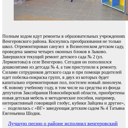
Полным ходом идут ремонты в образовательных учреждениях
Венгеровского района. Коснулись преобразования не только
школ. Отремонтирован санузел в Вознесенском детском саду,
проведена замена четырех оконных блоков в Зыково.
Завершился текущий ремонт детского сада № 2 (ул.
Лермонтова) в селе Венгерово. Сегодня он пополнился
дошколятами из детсада № 4, а там приступили к ремонту.
Силами сотрудников детского сада и при помощи родителей
идет побелка-покраска групп, в двух из которых будет
капитально отремонтирован пол, постелен новый линолеум.
«К новому учебному году, в том числе на средства из фонда
депутатов Заксобрания Новосибирской области, приобретены
новая детская мебель и методические пособия, например,
интерактивный говорящий глобус, кубики Зайцева и другие»,
– поделилась с «ВГ» заведующая детским садом № 4 Татьяна
Евгеньевна Шодик.
Навигация
Лучшую песню о районе исполнил венгеровский