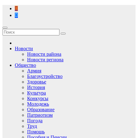
Перейти
к
содержимому
Новости
Новости района
Новости региона
Общество
Армия
Благоустройство
Здоровье
История
Культура
Конкурсы
Молодежь
Образование
Патриотизм
Погода
Труд
Помощь
Пособия и Пенсии