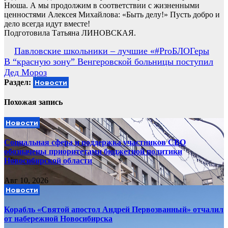
Нюша. А мы продолжим в соответствии с жизненными
ценностями Алексея Михайлова: «Быть делу!» Пусть добро и
дело всегда идут вместе!
Подготовила Татьяна ЛИНОВСКАЯ.
Навигация
Павловские школьники – лучшие «#ProБЛОГеры
В “красную зону” Венгеровской больницы поступил
по
Дед Мороз
записям
Раздел:
Новости
Похожая запись
Новости
Социальная сфера и поддержка участников СВО
обозначены приоритетами бюджетной политики
Новосибирской области
Авг 10, 2026
Новости
Корабль «Святой апостол Андрей Первозванный» отчалил
от набережной Новосибирска