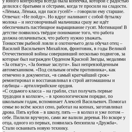
у юного контролёра всегда была копеечка, которой с радостью
делился с братьями и сёстрами, когда те просили на сладости.
«Лёнька, Лёнька, иди паси гусей!» – говорили ему старшие.
Отвечал: «Не пойду». Но вдруг наливают с собой бутылку
молока – и несговорчивый мальчишка сразу же идёт
обеспечивать пастбищное выращивание гусят. Мотивация! В
детстве появилось твёрдое понимание того, что работа
должна оплачиваться, что работу нужно уважать.
Тонкостям рыбной ловли и охотничьего дела обучал отец –
Василий Васильевич Михайлов, фронтовик, в годы Великой
Отечественной войны совершивший несколько подвигов, за
которые был награжден Орденом Красной Звезды, медалями
«За отвагу», «За боевые заслуги». Был непревзойденным
автомехаником. «Под сильным огнём противника», как
отмечено в документах, «в самый кратчайший срок»
ремонтировал и восстанавливал в строй автомашины и
гаубицы – артиллерийские орудия.
«С седьмого класса – на грабли, стал получать первые
трудодни в колхозе», – в хронологическом порядке, по
школьным годам, вспоминает Алексей Васильевич. Помогал
семье во всём: косил сено, работал на копнах, заготавливал
дрова. Пять кубов – в школу, пять — в колхоз и уже потом –
себе. Пилили вручную, сами же валили деревья. Но вскоре у
отца, одного из первых, появилась бензопила «Дружба».
Стали осваивать новую технику.