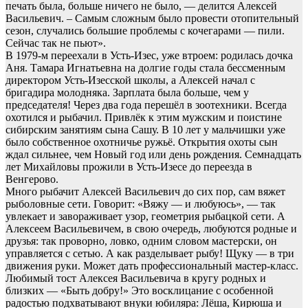
печать была, больше ничего не было, — делится Алексей
Васильевич. – Самым сложным было провести отопительный
сезон, случались большие проблемы с кочегарами — пили.
Сейчас так не пьют».
В 1979-м переехали в Усть-Изес, уже втроем: родилась дочка
Аня. Тамара Игнатьевна на долгие годы стала бессменным
директором Усть-Изесской школы, а Алексей начал с
бригадира молодняка. Зарплата была больше, чем у
председателя! Через два года перешёл в зоотехники. Всегда
охотился и рыбачил. Привлёк к этим мужским и поистине
сибирским занятиям сына Сашу. В 10 лет у мальчишки уже
было собственное охотничье ружьё. Открытия охоты сын
ждал сильнее, чем Новый год или день рождения. Семнадцать
лет Михайловы прожили в Усть-Изесе до переезда в
Венгерово.
Много рыбачит Алексей Васильевич до сих пор, сам вяжет
рыболовные сети. Говорит: «Вяжу — и любуюсь», — так
увлекает и завораживает узор, геометрия рыбацкой сети. А
Алексеем Васильевичем, в свою очередь, любуются родные и
друзья: так проворно, ловко, одним словом мастерски, он
управляется с сетью. А как разделывает рыбу! Щуку — в три
движения руки. Может дать профессиональный мастер-класс.
Любимый тост Алексея Васильевича в кругу родных и
близких — «Быть добру!» Это восклицание с особенной
радостью подхватывают внуки юбиляра: Лёша, Кирюша и