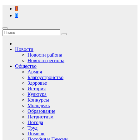
Перейти
к
содержимому
Новости
Новости района
Новости региона
Общество
Армия
Благоустройство
Здоровье
История
Культура
Конкурсы
Молодежь
Образование
Патриотизм
Погода
Труд
Помощь
Пособия и Пенсии