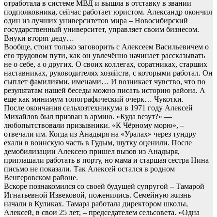
отработала в системе МВД и вышла в отставку в звании
подполковника, сейчас работает юристом. Александр окончил
один из лучших университетов мира – Новосибирский
государственный университет, управляет своим бизнесом.
Внуки вторят деду…
Вообще, стоит только заговорить с Алексеем Васильевичем о
его трудовом пути, как он увлечённо начинает рассказывать
не о себе, а о других. О своих коллегах, соратниках, старших
наставниках, руководителях хозяйств, с которыми работал. Он
сыплет фамилиями, именами… И возникает чувство, что по
результатам нашей беседы можно писать историю района. А
еще как минимум топографический очерк… Чукотки.
После окончания сельхозтехникума в 1971 году Алексей
Михайлов был призван в армию. «Куда везут?» —
любопытствовали призывники. «К Чёрному морю», –
отвечали им. Когда из Анадыря на «Уралах» через тундру
ехали в воинскую часть в Гудым, шутку оценили. После
демобилизации Алексею пришел вызов из Анадыря,
приглашали работать в порту, но мама и старшая сестра Нина
письмо не показали. Так Алексей остался в родном
Венгеровском районе.
Вскоре познакомился со своей будущей супругой – Тамарой
Игнатьевной Извековой, поженились. Семейную жизнь
начали в Куликах. Тамара работала директором школы,
Алексей, в свои 25 лет, – председателем сельсовета. «Одна