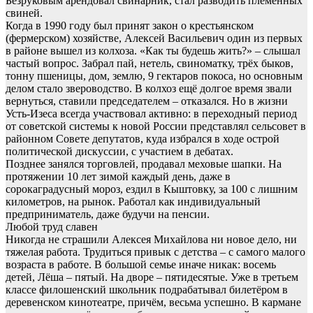
Безруковым арендовал свинарник, стал разводить племенных
свиней.
Когда в 1990 году был принят закон о крестьянском
(фермерском) хозяйстве, Алексей Васильевич один из первых
в районе вышел из колхоза. «Как ты будешь жить?» – слышал
частый вопрос. Забрал пай, нетель, свиноматку, трёх быков,
тонну пшеницы, дом, землю, 9 гектаров покоса, но основным
делом стало звероводство. В колхоз ещё долгое время звали
вернуться, ставили председателем – отказался. Но в жизни
Усть-Изеса всегда участвовал активно: в переходный период
от советской системы к новой России представлял сельсовет в
районном Совете депутатов, куда избрался в ходе острой
политической дискуссии, с участием в дебатах.
Позднее занялся торговлей, продавал меховые шапки. На
протяжении 10 лет зимой каждый день, даже в
сорокаградусный мороз, ездил в Кыштовку, за 100 с лишним
километров, на рынок. Работал как индивидуальный
предприниматель, даже будучи на пенсии.
Любой труд славен
Никогда не страшили Алексея Михайлова ни новое дело, ни
тяжелая работа. Трудиться привык с детства – с самого малого
возраста в работе. В большой семье иначе никак: восемь
детей, Лёша – пятый. На дворе – пятидесятые. Уже в третьем
классе филошенский школьник подрабатывал билетёром в
деревенском кинотеатре, причём, весьма успешно. В кармане