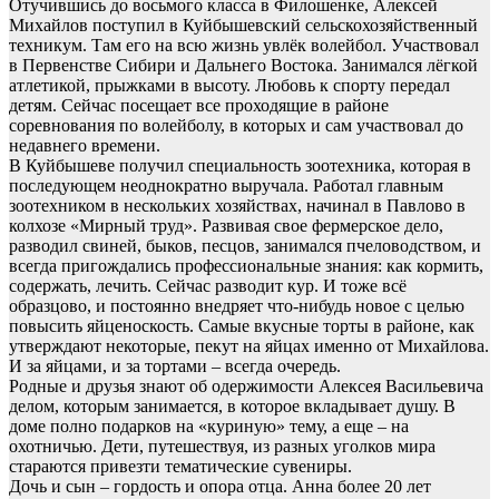
Отучившись до восьмого класса в Филошенке, Алексей
Михайлов поступил в Куйбышевский сельскохозяйственный
техникум. Там его на всю жизнь увлёк волейбол. Участвовал
в Первенстве Сибири и Дальнего Востока. Занимался лёгкой
атлетикой, прыжками в высоту. Любовь к спорту передал
детям. Сейчас посещает все проходящие в районе
соревнования по волейболу, в которых и сам участвовал до
недавнего времени.
В Куйбышеве получил специальность зоотехника, которая в
последующем неоднократно выручала. Работал главным
зоотехником в нескольких хозяйствах, начинал в Павлово в
колхозе «Мирный труд». Развивая свое фермерское дело,
разводил свиней, быков, песцов, занимался пчеловодством, и
всегда пригождались профессиональные знания: как кормить,
содержать, лечить. Сейчас разводит кур. И тоже всё
образцово, и постоянно внедряет что-нибудь новое с целью
повысить яйценоскость. Самые вкусные торты в районе, как
утверждают некоторые, пекут на яйцах именно от Михайлова.
И за яйцами, и за тортами – всегда очередь.
Родные и друзья знают об одержимости Алексея Васильевича
делом, которым занимается, в которое вкладывает душу. В
доме полно подарков на «куриную» тему, а еще – на
охотничью. Дети, путешествуя, из разных уголков мира
стараются привезти тематические сувениры.
Дочь и сын – гордость и опора отца. Анна более 20 лет