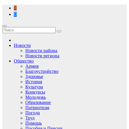
Перейти
к
содержимому
Новости
Новости района
Новости региона
Общество
Армия
Благоустройство
Здоровье
История
Культура
Конкурсы
Молодежь
Образование
Патриотизм
Погода
Труд
Помощь
Пособия и Пенсии