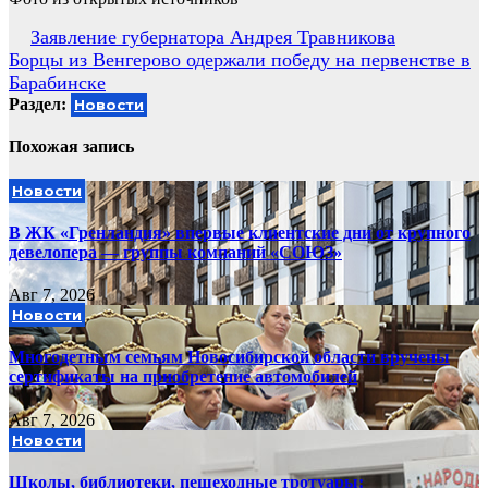
Навигация
Заявление губернатора Андрея Травникова
Борцы из Венгерово одержали победу на первенстве в
по
Барабинске
записям
Раздел:
Новости
Похожая запись
Новости
В ЖК «Гренландия» впервые клиентские дни от крупного
девелопера — группы компаний «СОЮЗ»
Авг 7, 2026
Новости
Многодетным семьям Новосибирской области вручены
сертификаты на приобретение автомобилей
Авг 7, 2026
Новости
Школы, библиотеки, пешеходные тротуары: