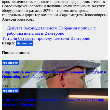
промышленности, торговли и развития предпринимательства
Новосибирской области и получим компенсацию на закупку
оборудования в размере 20%», – прокомментировал
генеральный директор компании «Здравмедтех-Новосибирск»
Алексей Клевасов.
Навигация
Депутат Законодательного Собрания прибыл с
рабочим визитом в Венгерово
по
Три дня без света проведут жители Венгерово
записям
Раздел:
Новости
Похожая запись
Новости
Видеозапись обеспечит прозрачность выборов в Госдуму в
Новосибирской области
Авг 6, 2026
Новости
В память о подвиге: «Ростелеком» проведет кибертурнир
«Битва за Москву»