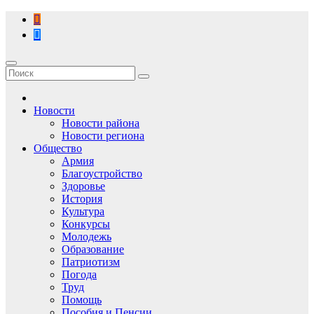
Перейти
к
содержимому
Новости
Новости района
Новости региона
Общество
Армия
Благоустройство
Здоровье
История
Культура
Конкурсы
Молодежь
Образование
Патриотизм
Погода
Труд
Помощь
Пособия и Пенсии