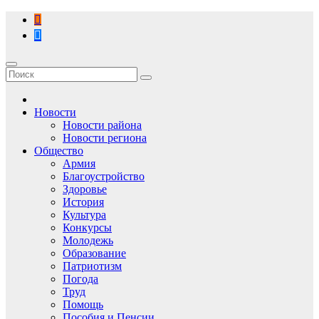
Перейти
к
содержимому
Новости
Новости района
Новости региона
Общество
Армия
Благоустройство
Здоровье
История
Культура
Конкурсы
Молодежь
Образование
Патриотизм
Погода
Труд
Помощь
Пособия и Пенсии