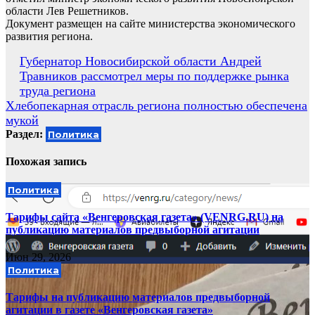
области Лев Решетников.
Документ размещен на сайте министерства экономического
развития региона.
Навигация
Губернатор Новосибирской области Андрей
Травников рассмотрел меры по поддержке рынка
по
труда региона
записям
Хлебопекарная отрасль региона полностью обеспечена
мукой
Раздел:
Политика
Похожая запись
Политика
Тарифы сайта «Венгеровская газета» (VENRG.RU) на
публикацию материалов предвыборной агитации
Июн 29, 2026
Политика
Тарифы на публикацию материалов предвыборной
агитации в газете «Венгеровская газета»