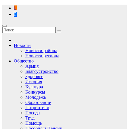
Перейти
к
содержимому
Новости
Новости района
Новости региона
Общество
Армия
Благоустройство
Здоровье
История
Культура
Конкурсы
Молодежь
Образование
Патриотизм
Погода
Труд
Помощь
Пособия и Пенсии