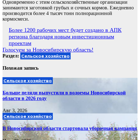
Одновременно с этим сельскохозяйственные организации
занимаются заготовкой грубых и сочных кормов. Ежедневно
производится более 4 тысяч тонн полнорационной
кормосмеси.
Навигация
Более 1200 рабочих мест будет создано в АПК
региона благодаря новым инвестиционным
по
проектам
записям
Голосуем за Новосибирскую область!
Раздел:
Сельское хозяйство
Похожая запись
Сельское хозяйство
Больше пеляди выпустили в водоемы Новосибирской
области в 2026 году
Авг 3, 2026
Сельское хозяйство
В Новосибирской области стартовала уборочная кампания