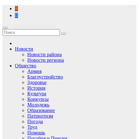
Перейти
к
содержимому
Новости
Новости района
Новости региона
Общество
Армия
Благоустройство
Здоровье
История
Культура
Конкурсы
Молодежь
Образование
Патриотизм
Погода
Труд
Помощь
Пособия и Пенсии