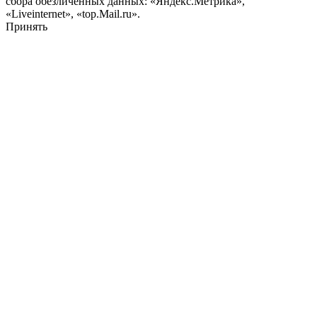
сбора обезличенных данных: «Яндекс.Метрика»,
«Liveinternet», «top.Mail.ru».
Принять