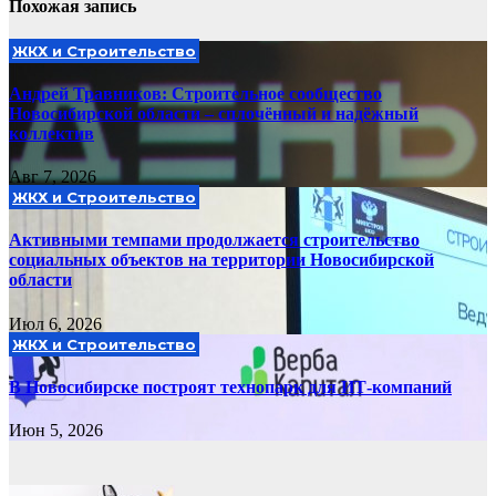
Похожая запись
ЖКХ и Строительство
Андрей Травников: Строительное сообщество
Новосибирской области – сплочённый и надёжный
коллектив
Авг 7, 2026
ЖКХ и Строительство
Активными темпами продолжается строительство
социальных объектов на территории Новосибирской
области
Июл 6, 2026
ЖКХ и Строительство
В Новосибирске построят технопарк для ИТ-компаний
Июн 5, 2026