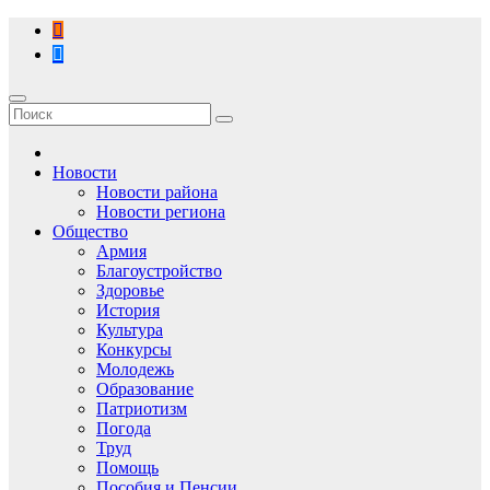
Перейти
к
содержимому
Новости
Новости района
Новости региона
Общество
Армия
Благоустройство
Здоровье
История
Культура
Конкурсы
Молодежь
Образование
Патриотизм
Погода
Труд
Помощь
Пособия и Пенсии