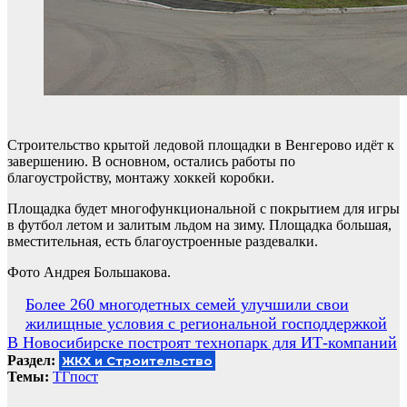
Строительство крытой ледовой площадки в Венгерово идёт к
завершению. В основном, остались работы по
благоустройству, монтажу хоккей коробки.
Площадка будет многофункциональной с покрытием для игры
в футбол летом и залитым льдом на зиму. Площадка большая,
вместительная, есть благоустроенные раздевалки.
Фото Андрея Большакова.
Навигация
Более 260 многодетных семей улучшили свои
жилищные условия с региональной господдержкой
по
В Новосибирске построят технопарк для ИТ-компаний
записям
Раздел:
ЖКХ и Строительство
Темы:
ТГпост