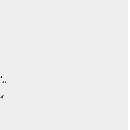
о
 их
ий.