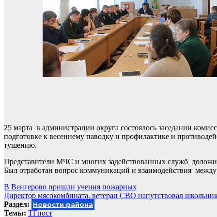
25 марта в администрации округа состоялось заседании комис
подготовке к весеннему паводку и профилактике и противоде
тушению.
Представители МЧС и многих задействованных служб доложил
Был отработан вопрос коммуникаций и взаимодействия между
Навигация
В Венгерово пришли учения пожарных
Директор мясокомбината, ветеран СВО напутствовал школьник
по
Раздел:
Новости района
записям
Темы:
ТГпост