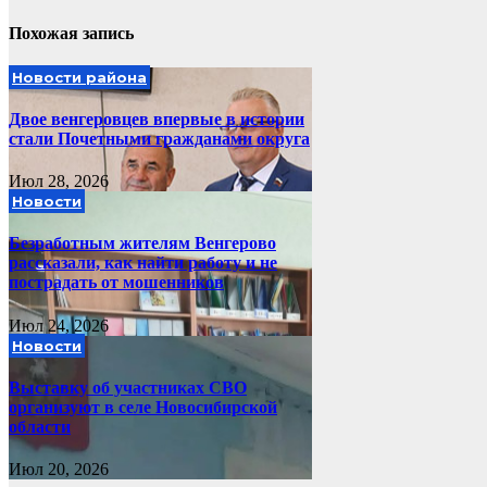
Похожая запись
Новости района
Двое венгеровцев впервые в истории
стали Почетными гражданами округа
Июл 28, 2026
Новости
Безработным жителям Венгерово
рассказали, как найти работу и не
пострадать от мошенников
Июл 24, 2026
Новости
Выставку об участниках СВО
организуют в селе Новосибирской
области
Июл 20, 2026