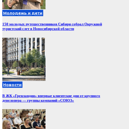
Молодежь и дети
150 молодых путешественников Сибири собрал Окружной
туристский слет в Новосибирской области
Новости
В ЖК «Гренландия» впервые клиентские дни от крупного
девелопера — группы компаний «СОЮЗ»