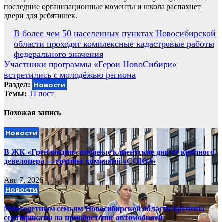
последние организационные моменты и школа распахнет
двери для ребятишек.
Навигация
В более чем 50 населенных пунктах Новосибирской
области проходят комплексные кадастровые работы
по
федерального значения
записям
Участники программы «Герои НовоСибири»
встретились с молодёжью региона
Раздел:
Новости
Темы:
ТГпост
Похожая запись
Новости
В ЖК «Гренландия» впервые клиентские дни от крупного
девелопера — группы компаний «СОЮЗ»
Авг 7, 2026
Новости
Многодетным семьям Новосибирской области вручены
сертификаты на приобретение автомобилей