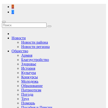
Перейти
к
содержимому
Новости
Новости района
Новости региона
Общество
Армия
Благоустройство
Здоровье
История
Культура
Конкурсы
Молодежь
Образование
Патриотизм
Погода
Труд
Помощь
Пособия и Пенсии