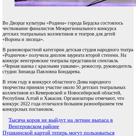
Во Дворце культуры «Родина» города Бердска состоялось
чествование финалистов Межрегионального конкурса
детских театральных коллективов и театров для детей
«Ворона и лисица».
В разновозрастной категории детская студия народного театра
«Родничок» получила диплом лауреата второй степени. На
конкурс венгеровские театралы представили спектакль
«Черная шапка с красными ушками», режиссер, руководитель
студии Зинаида Павловна Бондарева.
В этом году в конкурсе областного Дома народного
творчества приняли участие около 50 детских театральных
коллективов из Кемеровской и Новосибирской областей,
Республик Алтай и Хакасия. Организаторы отмечают, что
конкурс 2022 года отличался большим разнообразием тем
конкурсных постановок.
Навигация
Тысяча коров не выйдут на летние выпаса в
Венгеровском районе
по
Пушкинской картой теперь могут пользоваться