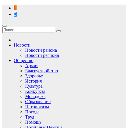
Перейти
к
содержимому
Новости
Новости района
Новости региона
Общество
Армия
Благоустройство
Здоровье
История
Культура
Конкурсы
Молодежь
Образование
Патриотизм
Погода
Труд
Помощь
Пособия и Пенсии