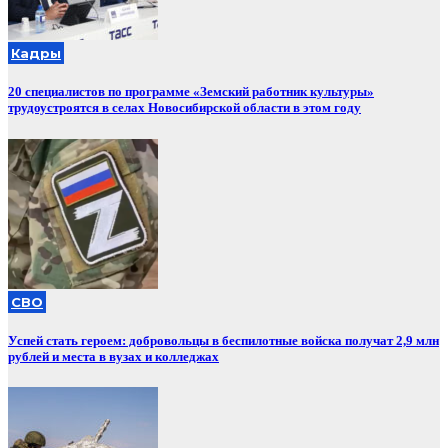
Кадры
20 специалистов по программе «Земский работник культуры»
трудоустроятся в селах Новосибирской области в этом году
СВО
Успей стать героем: добровольцы в беспилотные войска получат 2,9 млн
рублей и места в вузах и колледжах