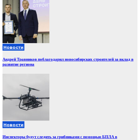
Новости
Андрей Травников поблагодарил новосибирских строителей за вклад в
развитие региона
Новости
Инспекторы будут следить за грибниками с помощью БПЛА в