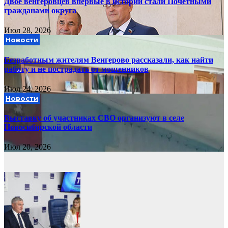
Двое венгеровцев впервые в истории стали Почетными
гражданами округа
Июл 28, 2026
Новости
Безработным жителям Венгерово рассказали, как найти
работу и не пострадать от мошенников
Июл 24, 2026
Новости
Выставку об участниках СВО организуют в селе
Новосибирской области
Июл 20, 2026