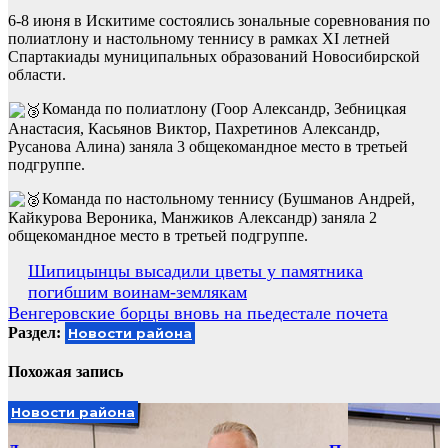
6-8 июня в Искитиме состоялись зональные соревнования по
полиатлону и настольному теннису в рамках XI летней
Спартакиады муниципальных образований Новосибирской
области.
Команда по полиатлону (Гоор Александр, Зебницкая
Анастасия, Касьянов Виктор, Пахретинов Александр,
Русанова Алина) заняла 3 общекомандное место в третьей
подгруппе.
Команда по настольному теннису (Бушманов Андрей,
Кайкурова Вероника, Манжиков Александр) заняла 2
общекомандное место в третьей подгруппе.
Навигация
Шипицынцы высадили цветы у памятника
погибшим воинам-землякам
по
Венгеровские борцы вновь на пьедестале почета
записям
Раздел:
Новости района
Похожая запись
Новости района