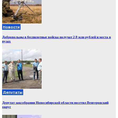
Новости
Добровольцы в беспилотные войска получат 2,9 млн рублей и места в
вузах
Депутаты
Депутат заксобрания Новосибирской области посетил Венгеровский
округ