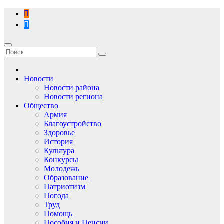
Перейти
к
содержимому
Новости
Новости района
Новости региона
Общество
Армия
Благоустройство
Здоровье
История
Культура
Конкурсы
Молодежь
Образование
Патриотизм
Погода
Труд
Помощь
Пособия и Пенсии