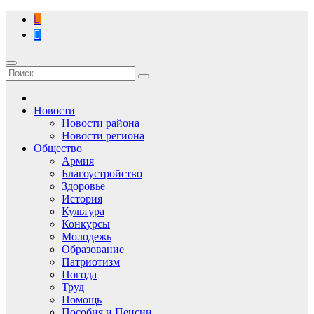
Перейти
к
содержимому
Новости
Новости района
Новости региона
Общество
Армия
Благоустройство
Здоровье
История
Культура
Конкурсы
Молодежь
Образование
Патриотизм
Погода
Труд
Помощь
Пособия и Пенсии