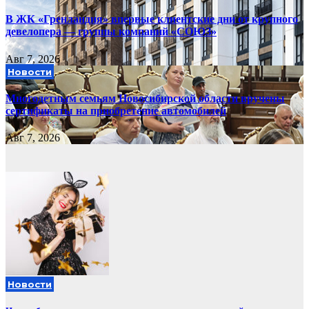
В ЖК «Гренландия» впервые клиентские дни от крупного
девелопера — группы компаний «СОЮЗ»
Авг 7, 2026
Новости
Многодетным семьям Новосибирской области вручены
сертификаты на приобретение автомобилей
Авг 7, 2026
Новости