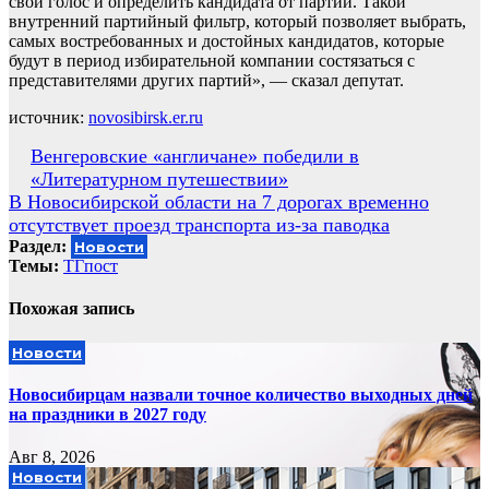
свой голос и определить кандидата от партии. Такой
внутренний партийный фильтр, который позволяет выбрать,
самых востребованных и достойных кандидатов, которые
будут в период избирательной компании состязаться с
представителями других партий», — сказал депутат.
источник:
novosibirsk.er.ru
Навигация
Венгеровские «англичане» победили в
«Литературном путешествии»
по
В Новосибирской области на 7 дорогах временно
записям
отсутствует проезд транспорта из-за паводка
Раздел:
Новости
Темы:
ТГпост
Похожая запись
Новости
Новосибирцам назвали точное количество выходных дней
на праздники в 2027 году
Авг 8, 2026
Новости