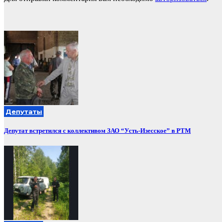
Депутаты
Депутат встретился с коллективом ЗАО “Усть-Изесское” в РТМ