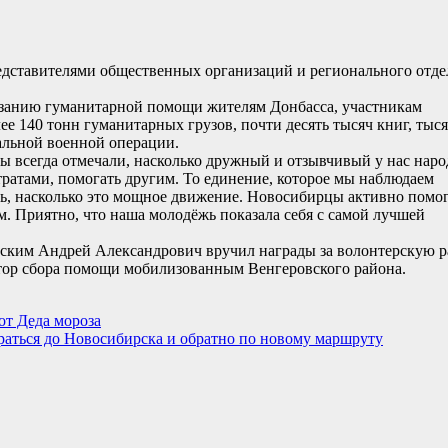
редставителями общественных организаций и регионального отд
азанию гуманитарной помощи жителям Донбасса, участникам
е 140 тонн гуманитарных грузов, почти десять тысяч книг, тыс
альной военной операции.
 всегда отмечали, насколько дружный и отзывчивый у нас народ
тратами, помогать другим. То единение, которое мы наблюдаем
ать, насколько это мощное движение. Новосибирцы активно помо
. Приятно, что наша молодёжь показала себя с самой лучшей
ским Андрей Александрович вручил награды за волонтерскую р
тор сбора помощи мобилизованным Венгеровского района.
от Деда мороза
браться до Новосибирска и обратно по новому маршруту