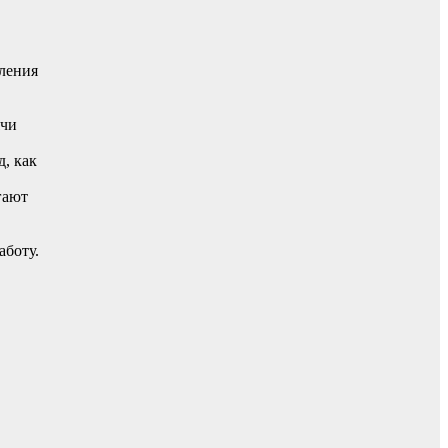
еления
ячи
, как
гают
аботу.