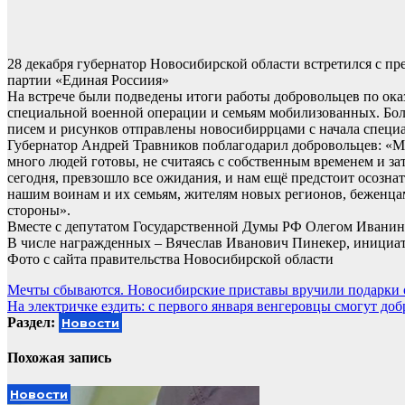
28 декабря губернатор Новосибирской области встретился с п
партии «Единая Россиия»
На встрече были подведены итоги работы добровольцев по ок
специальной военной операции и семьям мобилизованных. Боле
писем и рисунков отправлены новосибиррцами с начала специ
Губернатор Андрей Травников поблагодарил добровольцев: «Мы
много людей готовы, не считаясь с собственным временем и за
сегодня, превзошло все ожидания, и нам ещё предстоит осозн
нашим воинам и их семьям, жителям новых регионов, беженцам
стороны».
Вместе с депутатом Государственной Думы РФ Олегом Иванин
В числе награжденных – Вячеслав Иванович Пинекер, инициа
Фото с сайта правительства Новосибирской области
Навигация
Мечты сбываются. Новосибирские приставы вручили подарки 
На электричке ездить: с первого января венгеровцы смогут до
по
Раздел:
Новости
записям
Похожая запись
Новости