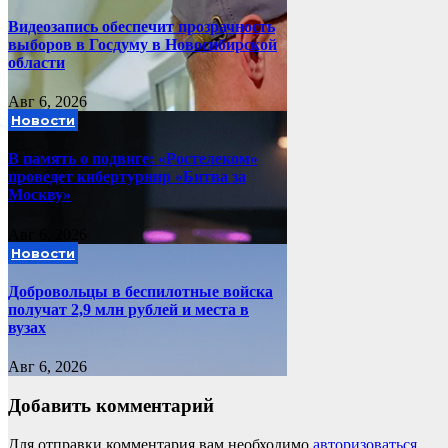
Видеозапись обеспечит прозрачность
выборов в Госдуму в Новосибирской
области
Авг 6, 2026
Новости
В память о подвиге: «Ростелеком»
проведет кибертурнир «Битва за
Москву»
Авг 6, 2026
Новости
Добровольцы в беспилотные войска
получат 2,9 млн рублей и места в
вузах
Авг 6, 2026
Добавить комментарий
Для отправки комментария вам необходимо
авторизоваться
.