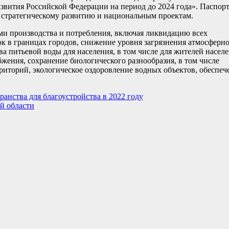
азвития Российской Федерации на период до 2024 года». Паспор
 стратегическому развитию и национальным проектам.
ми производства и потребления, включая ликвидацию всех
к в границах городов, снижение уровня загрязнения атмосферн
 питьевой воды для населения, в том числе для жителей насел
ения, сохранение биологического разнообразия, в том числе
иторий, экологическое оздоровление водных объектов, обеспеч
анства для благоустройства в 2022 году
й области