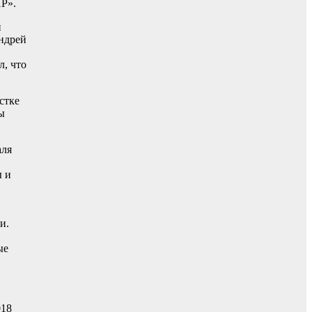
Р».
и
ндрей
л, что
стке
ы
аля
 и
и.
ые
018