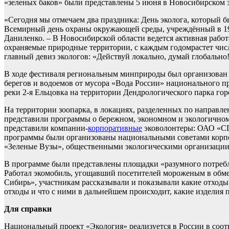
«зеленых баков» были представлены 5 июня в Новосибирском
«Сегодня мы отмечаем два праздника: День эколога, который 
Всемирный день охраны окружающей среды, учреждённый в 197
Даниленко. – В Новосибирской области ведется активная работ
охраняемые природные территории, с каждым годомрастет чис
главный девиз экологов: «Действуй локально, думай глобально!
В ходе фестиваля региональным минприроды был организован 
берегов и водоемов от мусора «Вода России» национального п
реки 2-я Ельцовка на территории Дендрологического парка го
На территории зоопарка, в локациях, разделенных по направле
представили программы о бережном, экономном и экологично
представили компании-
корпоративные
эковолонтеры: ОАО «СГ
программы были организованы национальными советами корпо
«Зеленые Вузы», общественными экологическими организации
В программе были представлены площадки «разумного потребл
Работал экомобиль, угощавший посетителей мороженым в обме
Сибирь», участникам рассказывали и показывали какие отходы 
отходы и что с ними в дальнейшем происходит, какие изделия 
Для справки
Национальный проект «Экология» реализуется в России в соот