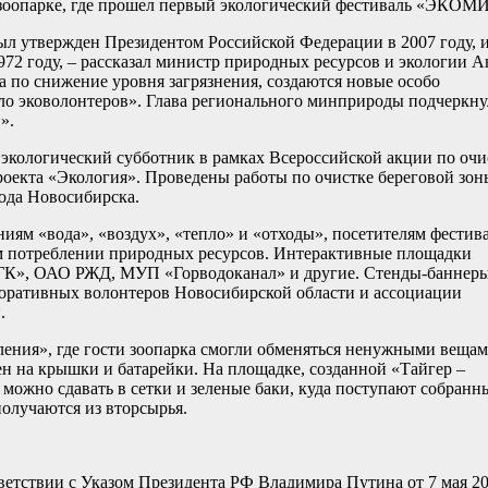
 зоопарке, где прошел первый экологический фестиваль «ЭКОМИ
был утвержден Президентом Российской Федерации в 2007 году, 
2 году, – рассказал министр природных ресурсов и экологии А
а по снижение уровня загрязнения, создаются новые особо
ло эковолонтеров». Глава регионального минприроды подчеркну
».
экологический субботник в рамках Всероссийской акции по очи
роекта «Экология». Проведены работы по очистке береговой зон
рода Новосибирска.
ниям «вода», «воздух», «тепло» и «отходы», посетителям фестив
м потреблении природных ресурсов. Интерактивные площадки
К», ОАО РЖД, МУП «Горводоканал» и другие. Стенды-баннеры
ративных волонтеров Новосибирской области и ассоциации
.
ения», где гости зоопарка смогли обменяться ненужными вещам
н на крышки и батарейки. На площадке, созданной «Тайгер –
можно сдавать в сетки и зеленые баки, куда поступают собранн
получаются из вторсырья.
ветствии с Указом Президента РФ Владимира Путина от 7 мая 2