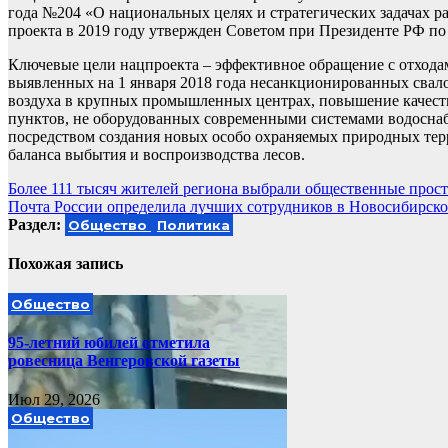
года №204 «О национальных целях и стратегических задачах р
проекта в 2019 году утвержден Советом при Президенте РФ по
Ключевые цели нацпроекта – эффективное обращение с отхода
выявленных на 1 января 2018 года несанкционированных свало
воздуха в крупных промышленных центрах, повышение качества
пунктов, не оборудованных современными системами водоснабж
посредством создания новых особо охраняемых природных терр
баланса выбытия и воспроизводства лесов.
Навигация
Более 111 тысяч жителей региона выбрали общественные простр
Почта России определила лучших сотрудников в Новосибирско
по
Раздел:
Общество
Политика
записям
Похожая запись
Общество
95-летний юбилей отметила
ровесница Венгеровской газеты
Июл 29, 2026
Общество