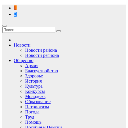
Перейти
к
содержимому
Новости
Новости района
Новости региона
Общество
Армия
Благоустройство
Здоровье
История
Культура
Конкурсы
Молодежь
Образование
Патриотизм
Погода
Труд
Помощь
Пособия и Пенсии