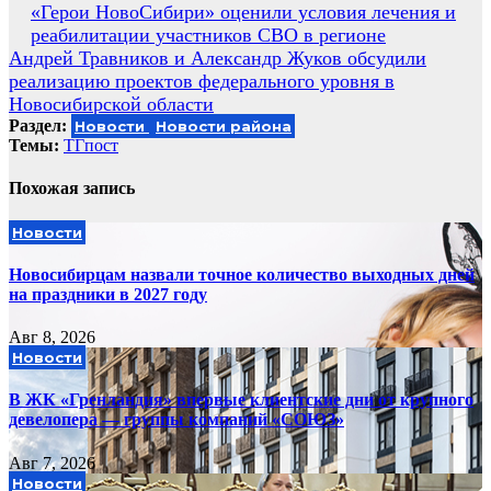
Навигация
«Герои НовоСибири» оценили условия лечения и
реабилитации участников СВО в регионе
по
Андрей Травников и Александр Жуков обсудили
записям
реализацию проектов федерального уровня в
Новосибирской области
Раздел:
Новости
Новости района
Темы:
ТГпост
Похожая запись
Новости
Новосибирцам назвали точное количество выходных дней
на праздники в 2027 году
Авг 8, 2026
Новости
В ЖК «Гренландия» впервые клиентские дни от крупного
девелопера — группы компаний «СОЮЗ»
Авг 7, 2026
Новости