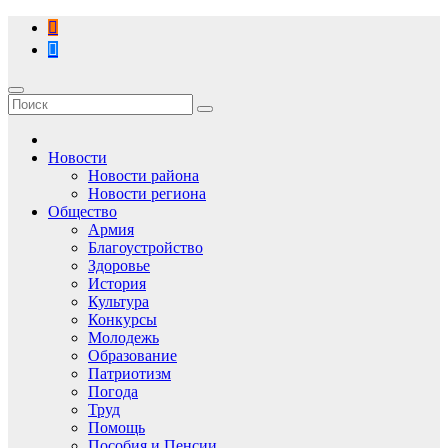
Перейти
к
содержимому
Новости
Новости района
Новости региона
Общество
Армия
Благоустройство
Здоровье
История
Культура
Конкурсы
Молодежь
Образование
Патриотизм
Погода
Труд
Помощь
Пособия и Пенсии