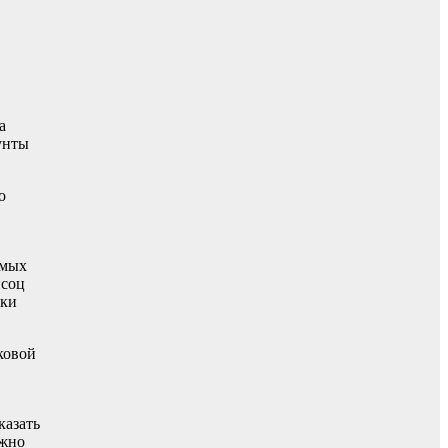
а
унты
о
амых
нсоц
ики
ковой
казать
ожно