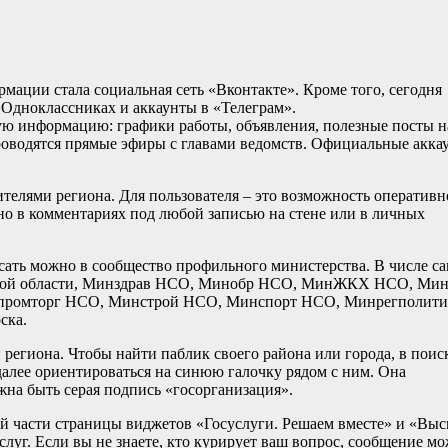
ации стала социальная сеть «Вконтакте». Кроме того, сегодня
«Одноклассниках и аккаунты в «Телеграм».
ую информацию: графики работы, объявления, полезные посты н
оводятся прямые эфиры с главами ведомств. Официальные акка
телями региона. Для пользователя – это возможность оперативн
но в комментариях под любой записью на стене или в личных
исать можно в сообщество профильного министерства. В числе с
рской области, Минздрав НСО, Минобр НСО, МинЖКХ НСО, Ми
ромторг НСО, Минстрой НСО, Минспорт НСО, Минрегполит
ска.
региона. Чтобы найти паблик своего района или города, в поис
 далее ориентироваться на синюю галочку рядом с ним. Она
жна быть серая подпись «госорганизация».
й части страницы виджетов «Госуслуги. Решаем вместе» и «Выс
слуг. Если вы не знаете, кто курирует ваш вопрос, сообщение м