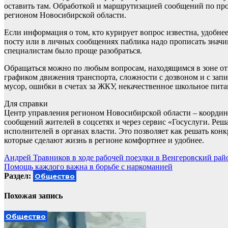
оставить там. Обработкой и маршрутизацией сообщений по п
регионом Новосибирской области.
Если информация о том, кто курирует вопрос известна, удобне
посту или в личных сообщениях паблика надо прописать значи
специалистам было проще разобраться.
Обращаться можно по любым вопросам, находящимся в зоне от
графиком движения транспорта, сложности с дозвоном и с зап
мусор, ошибки в счетах за ЖКУ, некачественное школьное пита
Для справки
Центр управления регионом Новосибирской области – координ
сообщений жителей в соцсетях и через сервис «Госуслуги. Реш
исполнителей в органах власти. Это позволяет как решать кон
которые сделают жизнь в регионе комфортнее и удобнее.
Навигация
Андрей Травников в ходе рабочей поездки в Венгеровский рай
Помощь каждого важна в борьбе с наркоманией
по
Раздел:
Общество
записям
Похожая запись
Общество