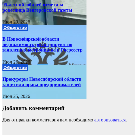
95-летний юбилей отметила
ровесница Венгеровской газеты
Июл 29, 2026
Общество
В Новосибирской области
недвижимость регистрируют по
заявлению застройщика в Росреестр
Июл 26, 2026
Общество
Прокуроры Новосибирской области
защитили права предпринимателей
Июл 25, 2026
Добавить комментарий
Для отправки комментария вам необходимо
авторизоваться
.