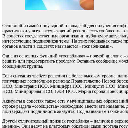
Основной и самой популярной площадкой для получения информ
практически у всех госучреждений региона есть сообщества в 
В соцсетях государственные организации публикуют актуальн
интересующие подписчиков темы. На этих площадках также пр
органов власти в соцсетях называются «госпабликами».
Одна из основных функций «госпаблика» – прямой диалог с жи
решить или предотвратить проблему. Оставить сообщение мож
сообщениях группы.
Если ситуация требует решения на более высоком уровне, нап
популярных госпабликов региона: Правительство Новосиби
НСО, Минстранс НСО, Минцифра НСО, Минкульт НСО, Минп
НСО, Минприроды НСО, ГЖИ НСО, Мэрия города Новосибир
Аккаунты в соцсетях также есть у муниципальных образований 
строке раздела «сообщества» необходимо ввести его название,
подтверждает подлинность аккаунта. Под названием также дол
Другой отличительный признак госпаблика – наличие в верхне
мнение». Они ведут на платформу обратной связи портала госу