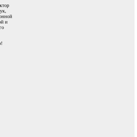
ктор
ук,
ионной
ой и
го
р!