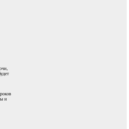
очи,
будет
уроков
ты и