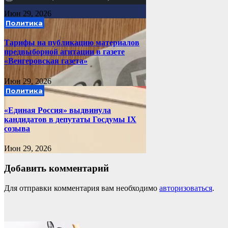
Июн 29, 2026
Политика
Тарифы на публикацию материалов
предвыборной агитации в газете
«Венгеровская газета»
Июн 29, 2026
Политика
«Единая Россия» выдвинула
кандидатов в депутаты Госдумы IX
созыва
Июн 29, 2026
Добавить комментарий
Для отправки комментария вам необходимо
авторизоваться
.