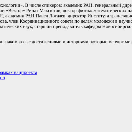
ехнологии». В числе спикеров: академик РАН, генеральный дире
ии «Вектор» Ринат Максютов, доктор физико-математических на
Н, академик РАН Павел Логачев, директор Института трансляц
а, член Координационного совета по делам молодежи в научн
матических наук, старший преподаватель кафедры Новосибирско
и знакомьтесь с достижениями и историями, которые меняют ми
рамках нацпроекта
тно