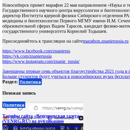
Новосибирск примет марафон 22 мая направлением «Наука и т
Государственного научного центра вирусологии и биотехнолог
директор Института ядерной физики Сибирского отделения РА
медицины и биотехнологии Первого МГМУ имени И.М. Сеченов
образовательной сферах Вадим Тарасов, кандидат физико-мате
государственного университета Корнелий Тодышев.
Присоединяйтесь к трансляции на сайте
marathon.znanierussia.ru
https://www.facebook.com/znanierus
https://vk.com/znanierussia
https://www.instagram.com/znanie_russia/
Навигация
Завершены первые семь объектов благоустройства 2021 года в 
Больше студентов будут учиться в новосибирских вузах беспла
по
Раздел:
Политика
записям
Похожая запись
Политика
Тарифы сайта «Венгеровская газета»
(VENRG.RU) на публикацию
материалов предвыборной агитации