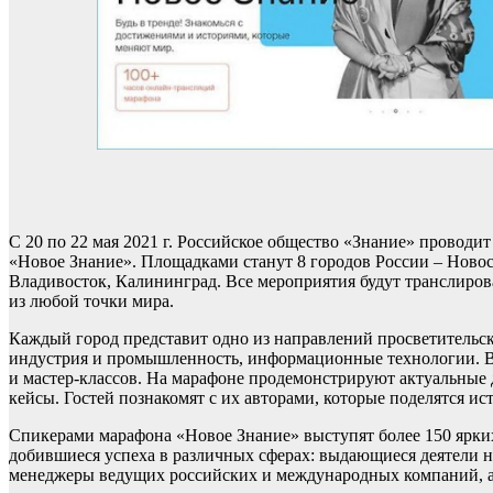
С 20 по 22 мая 2021 г. Российское общество «Знание» проводи
«Новое Знание». Площадками станут 8 городов России – Новос
Владивосток, Калининград. Все мероприятия будут транслирова
из любой точки мира.
Каждый город представит одно из направлений просветительской
индустрия и промышленность, информационные технологии. В 
и мастер-классов. На марафоне продемонстрируют актуальные
кейсы. Гостей познакомят с их авторами, которые поделятся и
Спикерами марафона «Новое Знание» выступят более 150 ярких
добившиеся успеха в различных сферах: выдающиеся деятели на
менеджеры ведущих российских и международных компаний, а