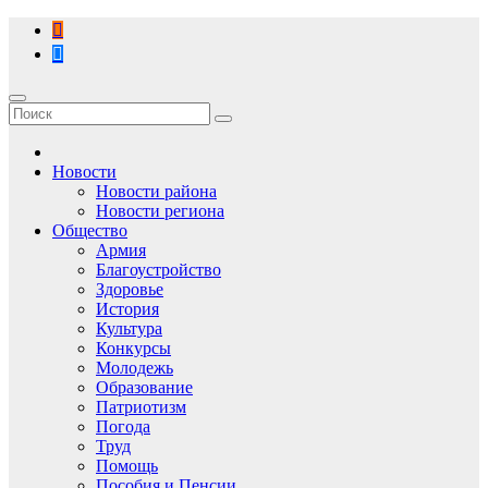
Перейти
к
содержимому
Новости
Новости района
Новости региона
Общество
Армия
Благоустройство
Здоровье
История
Культура
Конкурсы
Молодежь
Образование
Патриотизм
Погода
Труд
Помощь
Пособия и Пенсии