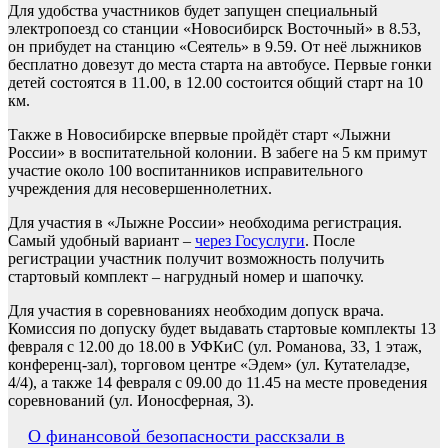
Для удобства участников будет запущен специальный
электропоезд со станции «Новосибирск Восточный» в 8.53,
он прибудет на станцию «Сеятель» в 9.59. От неё лыжников
бесплатно довезут до места старта на автобусе. Первые гонки
детей состоятся в 11.00, в 12.00 состоится общий старт на 10
км.
Также в Новосибирске впервые пройдёт старт «Лыжни
России» в воспитательной колонии. В забеге на 5 км примут
участие около 100 воспитанников исправительного
учреждения для несовершеннолетних.
Для участия в «Лыжне России» необходима регистрация.
Самый удобный вариант –
через Госуслуги
. После
регистрации участник получит возможность получить
стартовый комплект – нагрудный номер и шапочку.
Для участия в соревнованиях необходим допуск врача.
Комиссия по допуску будет выдавать стартовые комплекты 13
февраля с 12.00 до 18.00 в УФКиС (ул. Романова, 33, 1 этаж,
конференц-зал), торговом центре «Эдем» (ул. Кутателадзе,
4/4), а также 14 февраля с 09.00 до 11.45 на месте проведения
соревнований (ул. Ионосферная, 3).
Навигация
О финансовой безопасности расскзали в