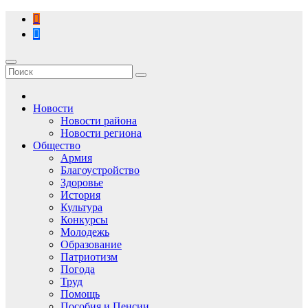
Перейти
к
содержимому
Новости
Новости района
Новости региона
Общество
Армия
Благоустройство
Здоровье
История
Культура
Конкурсы
Молодежь
Образование
Патриотизм
Погода
Труд
Помощь
Пособия и Пенсии