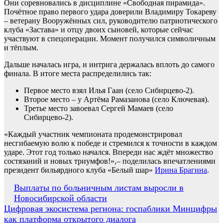
Они соревновались в дисциплине «Свободная пирамида».
Почётное право первого удара доверили Владимиру Токареву
– ветерану Вооружённых сил, руководителю патриотического
клуба «Застава» и отцу двоих сыновей, которые сейчас
участвуют в спецоперации. Момент получился символичным
и тёплым.
Дальше началась игра, и интрига держалась вплоть до самого
финала. В итоге места распределились так:
Первое место взял Илья Гаан (село Сибирцево-2).
Второе место – у Артёма Рамазанова (село Ключевая).
Третье место завоевал Сергей Мамаев (село
Сибирцево-2).
«Каждый участник чемпионата продемонстрировал
несгибаемую волю к победе и стремился к точности в каждом
ударе. Этот год только начался. Впереди нас ждёт множество
состязаний и новых триумфов!»,– поделилась впечатлениями
президент бильярдного клуба «Белый шар»
Ирина Брагина
.
Навигация
Выплаты по больничным листам выросли в
Новосибирской области
по
Цифровая экосистема региона: госпаблики Минцифры
записям
как платформа открытого диалога