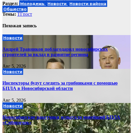
Раздел:
Молодежь
Новости
Новости района
Общество
Темы:
ТГпост
Похожая запись
Новости
Андрей Травников поблагодарил новосибирских
строителей за вклад в развитие региона
Авг 5, 2026
Новости
Инспекторы будут следить за грибниками с помощью
БПЛА в Новосибирской области
Авг 5, 2026
Новости
Новосибирские ракетчики испытали новейший БПЛА
«Сибирячок»