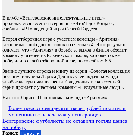
В клубе «Венгеровские интеллектуальные игры»
продолжается весенняя серия игр «Что? Где? Когда?»,
сообщил «ВГ» ведущий игры Сергей Гордеев.
Вторая отборочная игра с участием команды «Аритмия»
закончилась победой знатоков со счётом 6:4. Этот результат
означает, что «Аритмия» в борьбе за выход в финал обходит
команду учителей из Ключевской школы, которые также
победили в своей отборочной игре, но со счётом 6:5.
Звание лучшего игрока и книгу из серии «Золотая коллекция
поэзии» получила Лариса Дейнис. С её подачи команда
заработала три очка из шести. Следующая игра весенней
серии пройдёт с участием команды «Неслучайные люди».
На фото Ларисы Плоскодняк: команда «Аритмия»
Навигация
Более трехсот семидесяти тысяч рублей похитили
мошенники с начала мая у венгеровцев
по
Венгеровские футболисты не оставили гостям шанса
записям
на победу
Раздел:
Новости