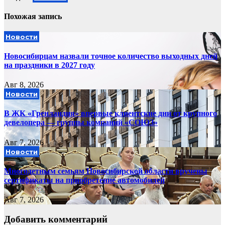
Похожая запись
Новости
Новосибирцам назвали точное количество выходных дней
на праздники в 2027 году
Авг 8, 2026
Новости
В ЖК «Гренландия» впервые клиентские дни от крупного
девелопера — группы компаний «СОЮЗ»
Авг 7, 2026
Новости
Многодетным семьям Новосибирской области вручены
сертификаты на приобретение автомобилей
Авг 7, 2026
Добавить комментарий