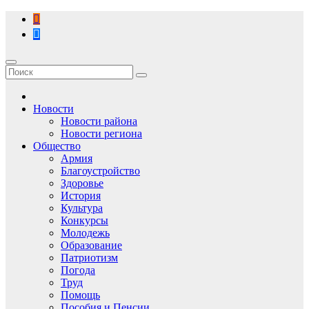
Перейти
к
содержимому
Новости
Новости района
Новости региона
Общество
Армия
Благоустройство
Здоровье
История
Культура
Конкурсы
Молодежь
Образование
Патриотизм
Погода
Труд
Помощь
Пособия и Пенсии