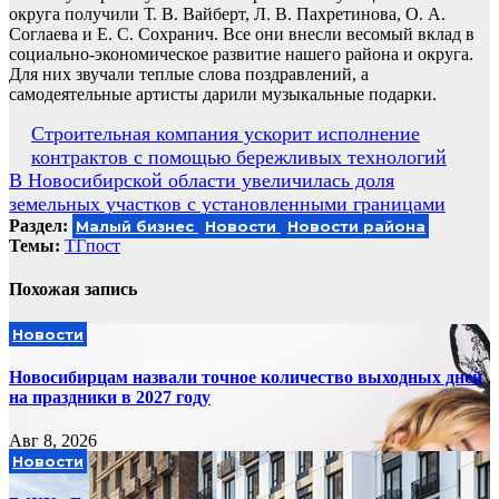
округа получили Т. В. Вайберт, Л. В. Пахретинова, О. А.
Соглаева и Е. С. Сохранич. Все они внесли весомый вклад в
социально-экономическое развитие нашего района и округа.
Для них звучали теплые слова поздравлений, а
самодеятельные артисты дарили музыкальные подарки.
Навигация
Строительная компания ускорит исполнение
контрактов с помощью бережливых технологий
по
В Новосибирской области увеличилась доля
записям
земельных участков с установленными границами
Раздел:
Малый бизнес
Новости
Новости района
Темы:
ТГпост
Похожая запись
Новости
Новосибирцам назвали точное количество выходных дней
на праздники в 2027 году
Авг 8, 2026
Новости