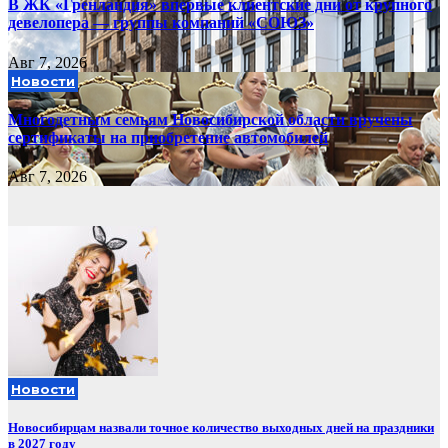
В ЖК «Гренландия» впервые клиентские дни от крупного
девелопера — группы компаний «СОЮЗ»
Авг 7, 2026
Новости
Многодетным семьям Новосибирской области вручены
сертификаты на приобретение автомобилей
Авг 7, 2026
Новости
Новосибирцам назвали точное количество выходных дней на праздники
в 2027 году