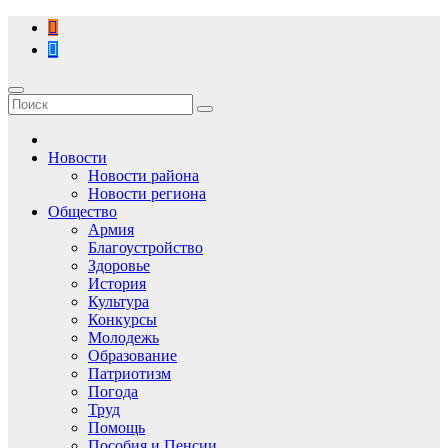
Перейти
к
содержимому
Новости
Новости района
Новости региона
Общество
Армия
Благоустройство
Здоровье
История
Культура
Конкурсы
Молодежь
Образование
Патриотизм
Погода
Труд
Помощь
Пособия и Пенсии