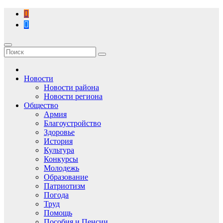
Перейти
к
содержимому
Новости
Новости района
Новости региона
Общество
Армия
Благоустройство
Здоровье
История
Культура
Конкурсы
Молодежь
Образование
Патриотизм
Погода
Труд
Помощь
Пособия и Пенсии