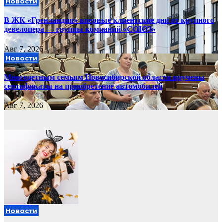
Новости
В ЖК «Гренландия» впервые клиентские дни от крупного
девелопера — группы компаний «СОЮЗ»
Авг 7, 2026
Новости
Многодетным семьям Новосибирской области вручены
сертификаты на приобретение автомобилей
Авг 7, 2026
Новости