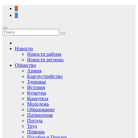
Перейти
к
содержимому
Новости
Новости района
Новости региона
Общество
Армия
Благоустройство
Здоровье
История
Культура
Конкурсы
Молодежь
Образование
Патриотизм
Погода
Труд
Помощь
Пособия и Пенсии