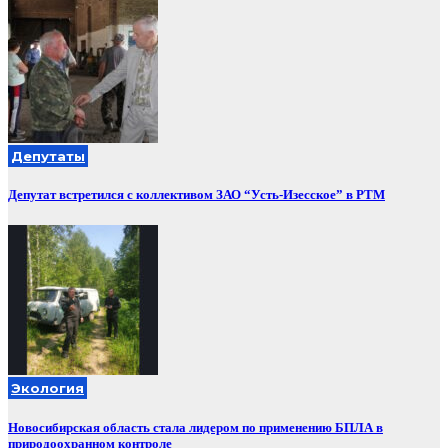
Депутаты
Депутат встретился с коллективом ЗАО “Усть-Изесское” в РТМ
Экология
Новосибирская область стала лидером по применению БПЛА в
природоохранном контроле