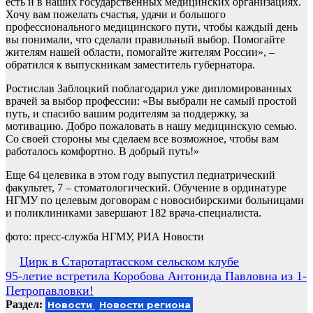
есть и в наших государственных медицинских организациях.
Хочу вам пожелать счастья, удачи и большого
профессионального медицинского пути, чтобы каждый день
вы понимали, что сделали правильный выбор. Помогайте
жителям нашей области, помогайте жителям России», –
обратился к выпускникам заместитель губернатора.
Ростислав Заблоцкий поблагодарил уже дипломированных
врачей за выбор профессии: «Вы выбрали не самый простой
путь, и спасибо вашим родителям за поддержку, за
мотивацию. Добро пожаловать в нашу медицинскую семью.
Со своей стороны мы сделаем все возможное, чтобы вам
работалось комфортно. В добрый путь!»
Еще 64 целевика в этом году выпустил педиатрический
факультет, 7 – стоматологический. Обучение в ординатуре
НГМУ по целевым договорам с новосибирскими больницами
и поликлиниками завершают 182 врача-специалиста.
фото: пресс-служба НГМУ, РИА Новости
Навигация
Цирк в Старотартасском сельском клубе
95-летие встретила Коробова Антонида Павловна из 1-
по
Петропавловки!
записям
Раздел:
Новости
Новости региона