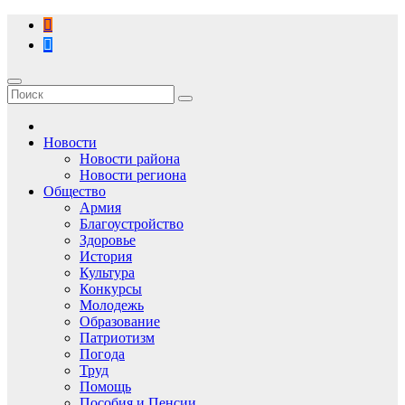
Перейти
к
содержимому
Новости
Новости района
Новости региона
Общество
Армия
Благоустройство
Здоровье
История
Культура
Конкурсы
Молодежь
Образование
Патриотизм
Погода
Труд
Помощь
Пособия и Пенсии