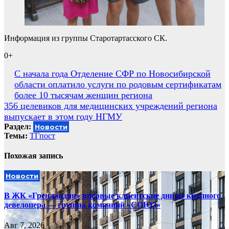
Информация из группы Старотартасского СК.
0+
Навигация
С начала года Отделение СФР по Новосибирской
области оплатило услуги по родовым сертификатам
по
более 10 тысячам женщин региона
записям
356 целевиков для медицинских учреждений региона
выпускает в этом году НГМУ
Раздел:
Новости
Темы:
ТГпост
Похожая запись
Новости
В ЖК «Гренландия» впервые клиентские дни от крупного
девелопера — группы компаний «СОЮЗ»
Авг 7, 2026