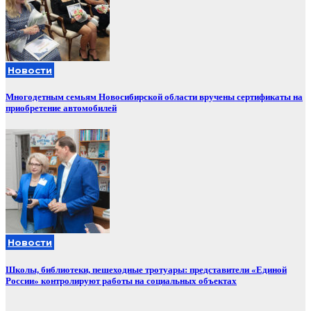
Новости
Многодетным семьям Новосибирской области вручены сертификаты на
приобретение автомобилей
Новости
Школы, библиотеки, пешеходные тротуары: представители «Единой
России» контролируют работы на социальных объектах