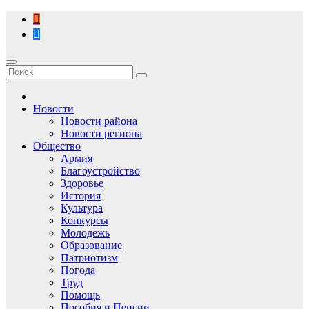
Перейти
к
содержимому
Новости
Новости района
Новости региона
Общество
Армия
Благоустройство
Здоровье
История
Культура
Конкурсы
Молодежь
Образование
Патриотизм
Погода
Труд
Помощь
Пособия и Пенсии