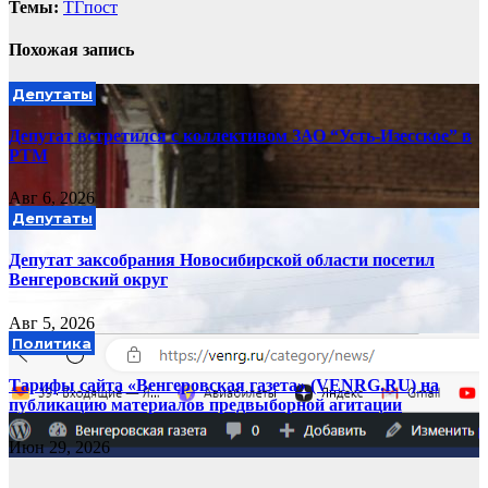
Темы:
ТГпост
Похожая запись
Депутаты
Депутат встретился с коллективом ЗАО “Усть-Изесское” в
РТМ
Авг 6, 2026
Депутаты
Депутат заксобрания Новосибирской области посетил
Венгеровский округ
Авг 5, 2026
Политика
Тарифы сайта «Венгеровская газета» (VENRG.RU) на
публикацию материалов предвыборной агитации
Июн 29, 2026