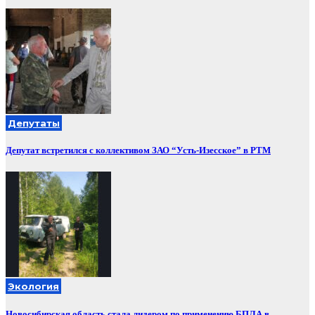
Депутаты
Депутат встретился с коллективом ЗАО “Усть-Изесское” в РТМ
Экология
Новосибирская область стала лидером по применению БПЛА в