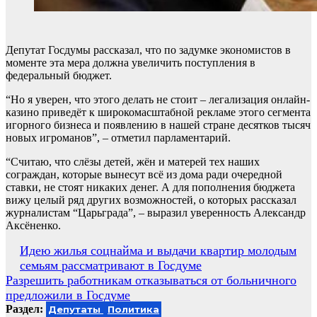
Депутат Госдумы рассказал, что по задумке экономистов в
моменте эта мера должна увеличить поступления в
федеральный бюджет.
“Но я уверен, что этого делать не стоит – легализация онлайн-
казино приведёт к широкомасштабной рекламе этого сегмента
игорного бизнеса и появлению в нашей стране десятков тысяч
новых игроманов”, – отметил парламентарий.
“Считаю, что слёзы детей, жён и матерей тех наших
сограждан, которые вынесут всё из дома ради очередной
ставки, не стоят никаких денег. А для пополнения бюджета
вижу целый ряд других возможностей, о которых рассказал
журналистам “Царьграда”, – выразил уверенность Александр
Аксёненко.
Навигация
Идею жилья соцнайма и выдачи квартир молодым
семьям рассматривают в Госдуме
по
Разрешить работникам отказываться от больничного
записям
предложили в Госдуме
Раздел:
Депутаты
Политика