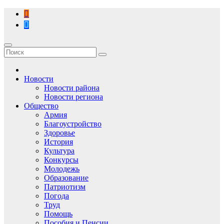
Перейти
к
содержимому
Новости
Новости района
Новости региона
Общество
Армия
Благоустройство
Здоровье
История
Культура
Конкурсы
Молодежь
Образование
Патриотизм
Погода
Труд
Помощь
Пособия и Пенсии