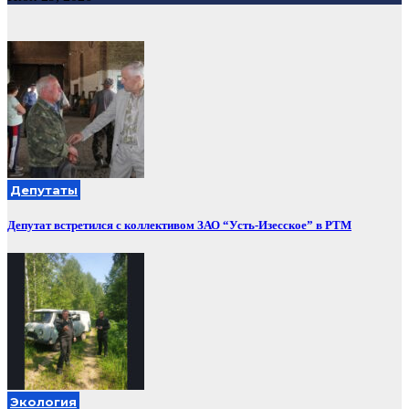
Депутаты
Депутат встретился с коллективом ЗАО “Усть-Изесское” в РТМ
Экология