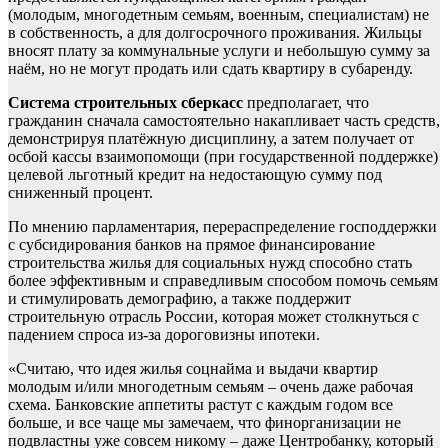
(молодым, многодетным семьям, военным, специалистам) не
в собственность, а для долгосрочного проживания. Жильцы
вносят плату за коммунальные услуги и небольшую сумму за
наём, но не могут продать или сдать квартиру в субаренду.
Система строительных сберкасс
предполагает, что
гражданин сначала самостоятельно накапливает часть средств,
демонстрируя платёжную дисциплину, а затем получает от
осбой кассы взаимопомощи (при государственной поддержке)
целевой льготный кредит на недостающую сумму под
сниженный процент.
По мнению парламентария, перераспределение господдержки
с субсидирования банков на прямое финансирование
строительства жилья для социальных нужд способно стать
более эффективным и справедливым способом помочь семьям
и стимулировать демографию, а также поддержит
строительную отрасль России, которая может столкнуться с
падением спроса из-за дороговизны ипотеки.
«Считаю, что идея жилья соцнайма и выдачи квартир
молодым и/или многодетным семьям – очень даже рабочая
схема. Банковские аппетиты растут с каждым годом все
больше, и все чаще мы замечаем, что финорганизации не
подвластны уже совсем никому – даже Центробанку, который