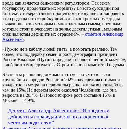
вроде как является банковским регулятором. Так зачем
государству продолжать их кормить? Вместо субсидий под
ипотеки с невероятными процентами не лучше ли направить
эти средства на застройку домов для конкретных нужд: для
выдачи квартир молодым и многодетным семьям, военным,
которые стоят в очередях на жилье десятилетиями, молодым
специалистам дефицитных отраслей?», –
отметил Александр
Аксёненко
.
«Нужно не в кабалу людей гнать, а помогать реально. Тем
более, что поддержку семей и рост демографии президент
России Владимир Путин определил первостепенной задачей»,
– добавил зампредседателя Строительного комитета Госдумы.
Эксперты рынка недвижимости отмечают, что в части
крупнейших городов России в 2025 году средняя стоимость
квадратного метра на первичном рынке жилья выросла более
чем на 15%. На первом месте оказался Челябинск, где она
выросла на 20,4%. В Новосибирске рост составил 15%, в
Москве – 14,9%.
Навигация
Депутат Александр Аксенинко: “Я продолжу
добиваться справедливости по отношению к
по
честным водителям”
записям
Александр Аксёненко выступил против инициативы