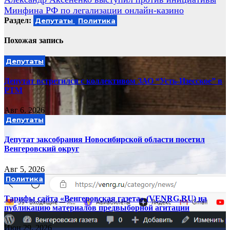
Минфина РФ по легализации онлайн-казино
Раздел:
Депутаты
Политика
Похожая запись
Депутаты
Депутат встретился с коллективом ЗАО “Усть-Изесское” в
РТМ
Авг 6, 2026
Депутаты
Депутат заксобрания Новосибирской области посетил
Венгеровский округ
Авг 5, 2026
Политика
Тарифы сайта «Венгеровская газета» (VENRG.RU) на
публикацию материалов предвыборной агитации
Июн 29, 2026