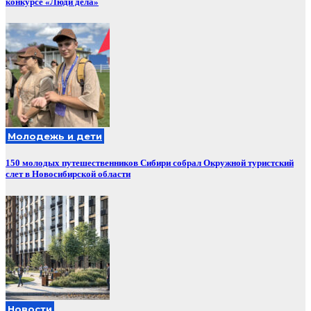
конкурсе «Люди дела»
Молодежь и дети
150 молодых путешественников Сибири собрал Окружной туристский
слет в Новосибирской области
Новости