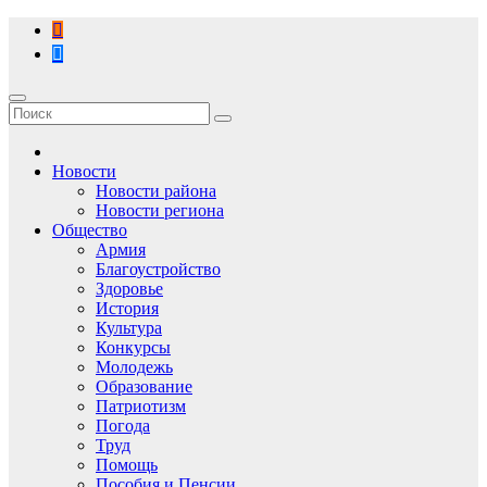
Перейти
к
содержимому
Новости
Новости района
Новости региона
Общество
Армия
Благоустройство
Здоровье
История
Культура
Конкурсы
Молодежь
Образование
Патриотизм
Погода
Труд
Помощь
Пособия и Пенсии