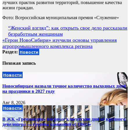
лучших практик развития территорий, повышение качества
жизни граждан.
Фото: Всероссийская муниципальная премия «Служение»
Навигация
“Женский взгляд”: как открыть свое дело рассказали
безработным женщинам
по
«Герои НовоСибири» изучили основы управления
записям
агропромышленного комплекса региона
Раздел:
Новости
Похожая запись
Новости
Новосибирцам назвали точное количество выходных дней
на праздники в 2027 году
Авг 8, 2026
Новости
В ЖК «Гренландия» впервые клиентские дни от крупного
девелопера — группы компаний «СОЮЗ»