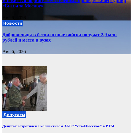
В память о подвиге: «Ростелеком» проведет кибертурнир
«Битва за Москву»
Авг 6, 2026
Новости
Добровольцы в беспилотные войска получат 2,9 млн
рублей и места в вузах
Авг 6, 2026
Депутаты
Депутат встретился с коллективом ЗАО “Усть-Изесское” в РТМ