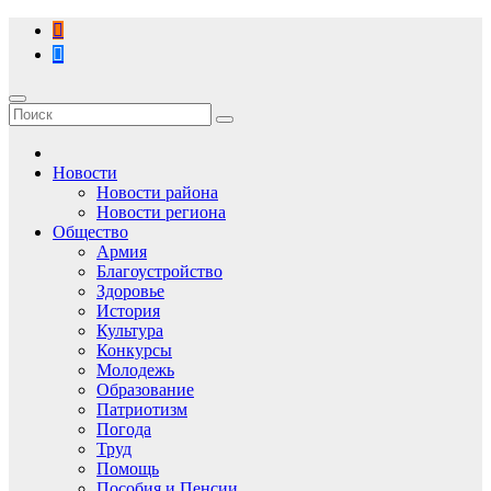
Перейти
к
содержимому
Новости
Новости района
Новости региона
Общество
Армия
Благоустройство
Здоровье
История
Культура
Конкурсы
Молодежь
Образование
Патриотизм
Погода
Труд
Помощь
Пособия и Пенсии