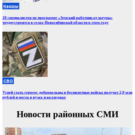
Кадры
20 специалистов по программе «Земский работник культуры»
трудоустроятся в селах Новосибирской области в этом году
СВО
Успей стать героем: добровольцы в беспилотные войска получат 2,9 млн
рублей и места в вузах и колледжах