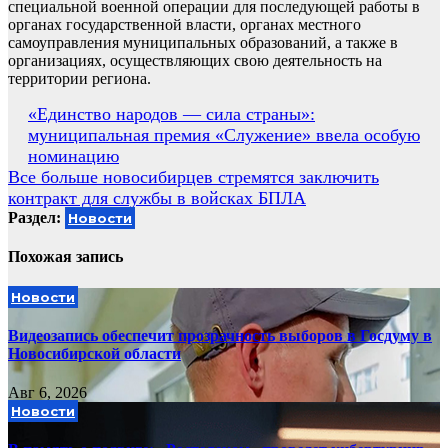
специальной военной операции для последующей работы в
органах государственной власти, органах местного
самоуправления муниципальных образований, а также в
организациях, осуществляющих свою деятельность на
территории региона.
Навигация
«Единство народов — сила страны»:
муниципальная премия «Служение» ввела особую
по
номинацию
записям
Все больше новосибирцев стремятся заключить
контракт для службы в войсках БПЛА
Раздел:
Новости
Похожая запись
Новости
Видеозапись обеспечит прозрачность выборов в Госдуму в
Новосибирской области
Авг 6, 2026
Новости