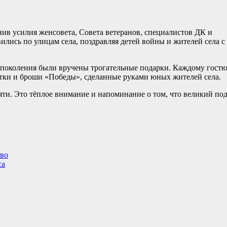
в усилия женсовета, Совета ветеранов, специалистов ДК и
лись по улицам села, поздравляя детей войны и жителей села с
о поколения были вручены трогательные подарки. Каждому гост
рытки и броши «Победы», сделанные руками юных жителей села.
яти. Это тёплое внимание и напоминание о том, что великий по
ово
са