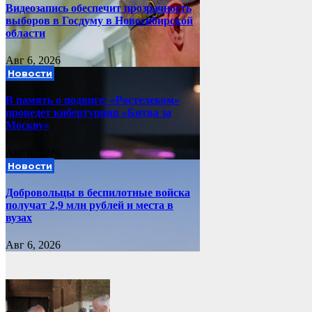
Видеозапись обеспечит прозрачность
выборов в Госдуму в Новосибирской
области
Авг 6, 2026
Новости
В память о подвиге: «Ростелеком»
проведет кибертурнир «Битва за
Москву»
Авг 6, 2026
Новости
Добровольцы в беспилотные войска
получат 2,9 млн рублей и места в
вузах
Авг 6, 2026