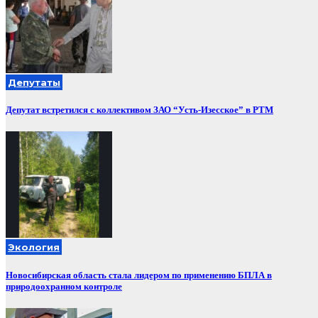
Депутаты
Депутат встретился с коллективом ЗАО “Усть-Изесское” в РТМ
Экология
Новосибирская область стала лидером по применению БПЛА в
природоохранном контроле