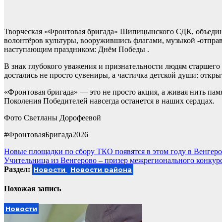
Творческая «Фронтовая бригада» Шипицынского СДК, объедини
волонтёров культуры, вооружившись флагами, музыкой -отправи
наступающим праздником: Днём Победы .
В знак глубокого уважения и признательности людям старшег
достались не просто сувениры, а частичка детской души: отк
«Фронтовая бригада» — это не просто акция, а живая нить пам
Поколения Победителей навсегда останется в наших сердцах.
Фото Светланы Дорофеевой
#ФронтоваяБригада2026
Навигация
Новые площадки по сбору ТКО появятся в этом году в Венгер
Учительница из Венгерово – призер межрегионального конкур
по
Раздел:
Новости
Новости района
записям
Похожая запись
Новости