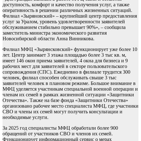
доступность, комфорт и качество получения услуг, а также
оперативность в решении различных жизненных ситуаций.
Филиал «Зыряновский» – крупнейший центр предоставления
услуг за Уралом, уровень удовлетворенности заявителей
обслуживанием стабильно превышает 90%», – сообщила
заместитель министра экономического развития
Новосибирской области Анна Винникова.
Филиал МФЦ «Зырянсковский» функционирует уже более 10
лет. Центр занимает 3 этажа площадью более 3 тыс кв. м,
имеет 146 окон приема заявителей, 4 окна для бизнеса и 9
рабочих мест для заявителей в секторе пользовательского
сопровождения (СПС). Ежедневно в филиале трудится 300
человек, филиал способен обслуживать свыше 3 тыс
заявителей человек в плановом режиме. Большое внимание в
МФЦ уделяется участникам специальной военной операции и
членам их семей в рамках жизненной ситуации «Защитники
Отечества». Также на базе фонда «Защитники Отечества»
организовано рабочее место специалиста МФЦ, где участники
СВО и члены их семей могут получить консультации и
необходимые услуги.
За 2025 год специалисты МФЦ обработали более 900
обращений от участников СВО и членов их семей.
Функционирует информационный сервис о мерах