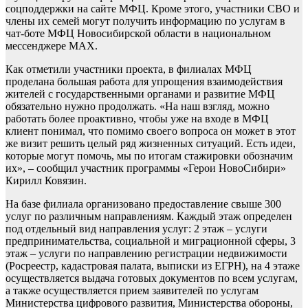
соцподдержки на сайте МФЦ. Кроме этого, участники СВО и
члены их семей могут получить информацию по услугам в
чат-боте МФЦ Новосибирской области в национальном
мессенджере MAX.
Как отметили участники проекта, в филиалах МФЦ
проделана большая работа для упрощения взаимодействия
жителей с государственными органами и развитие МФЦ
обязательно нужно продолжать. «На наш взгляд, можно
работать более проактивно, чтобы уже на входе в МФЦ
клиент понимал, что помимо своего вопроса он может в этот
же визит решить целый ряд жизненных ситуаций. Есть идеи,
которые могут помочь, мы по итогам стажировки обозначим
их», – сообщил участник программы «Герои НовоСибири»
Кирилл Ковязин.
На базе филиала организовано предоставление свыше 300
услуг по различным направлениям. Каждый этаж определен
под отдельный вид направления услуг: 2 этаж – услуги
предпринимательства, социальной и миграционной сферы, 3
этаж – услуги по направлению регистрации недвижимости
(Росреестр, кадастровая палата, выписки из ЕГРН), на 4 этаже
осуществляется выдача готовых документов по всем услугам,
а также осуществляется прием заявителей по услугам
Министерства цифрового развития, Министерства обороны,