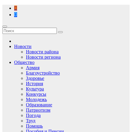
Перейти
к
содержимому
Новости
Новости района
Новости региона
Общество
Армия
Благоустройство
Здоровье
История
Культура
Конкурсы
Молодежь
Образование
Патриотизм
Погода
Труд
Помощь
Пособия и Пенсии