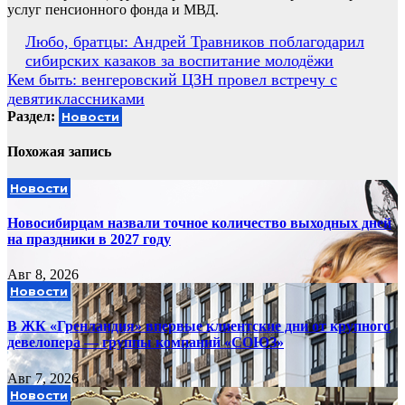
услуг пенсионного фонда и МВД.
Навигация
Любо, братцы: Андрей Травников поблагодарил
сибирских казаков за воспитание молодёжи
по
Кем быть: венгеровский ЦЗН провел встречу с
записям
девятиклассниками
Раздел:
Новости
Похожая запись
Новости
Новосибирцам назвали точное количество выходных дней
на праздники в 2027 году
Авг 8, 2026
Новости
В ЖК «Гренландия» впервые клиентские дни от крупного
девелопера — группы компаний «СОЮЗ»
Авг 7, 2026
Новости