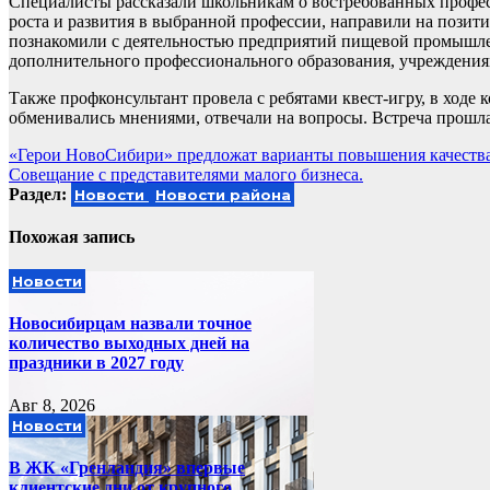
Специалисты рассказали школьникам о востребованных профес
роста и развития в выбранной профессии, направили на позит
познакомили с деятельностью предприятий пищевой промышле
дополнительного профессионального образования, учреждения
Также профконсультант провела с ребятами квест-игру, в ходе
обменивались мнениями, отвечали на вопросы. Встреча прошла
Навигация
«Герои НовоСибири» предложат варианты повышения качества
Совещание с представителями малого бизнеса.
по
Раздел:
Новости
Новости района
записям
Похожая запись
Новости
Новосибирцам назвали точное
количество выходных дней на
праздники в 2027 году
Авг 8, 2026
Новости
В ЖК «Гренландия» впервые
клиентские дни от крупного