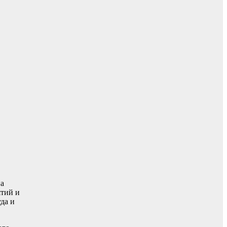
на
ятий и
да и