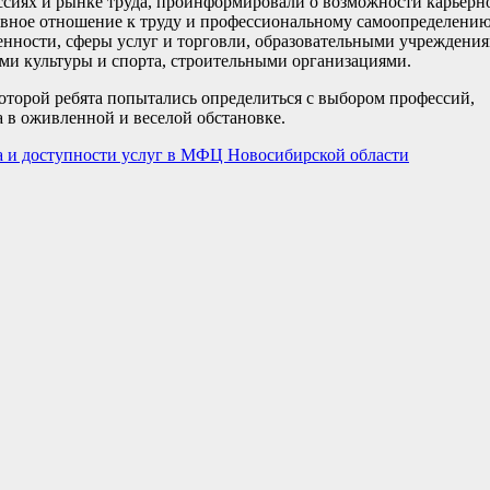
сиях и рынке труда, проинформировали о возможности карьерн
ивное отношение к труду и профессиональному самоопределению
нности, сферы услуг и торговли, образовательными учреждени
ми культуры и спорта, строительными организациями.
 которой ребята попытались определиться с выбором профессий,
 в оживленной и веселой обстановке.
 и доступности услуг в МФЦ Новосибирской области