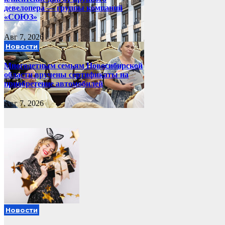
девелопера — группы компаний
«СОЮЗ»
Авг 7, 2026
Новости
Многодетным семьям Новосибирской
области вручены сертификаты на
приобретение автомобилей
Авг 7, 2026
Новости