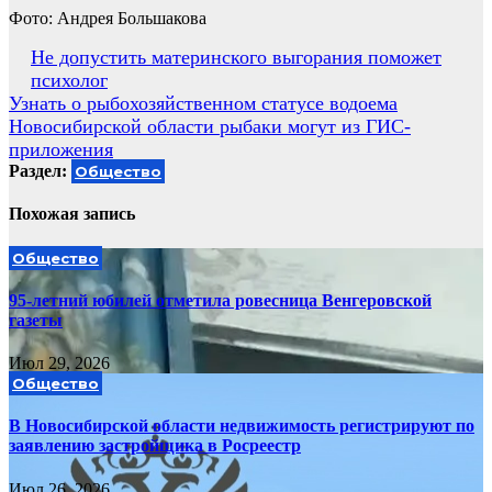
Фото: Андрея Большакова
Навигация
Не допустить материнского выгорания поможет
психолог
по
Узнать о рыбохозяйственном статусе водоема
записям
Новосибирской области рыбаки могут из ГИС-
приложения
Раздел:
Общество
Похожая запись
Общество
95-летний юбилей отметила ровесница Венгеровской
газеты
Июл 29, 2026
Общество
В Новосибирской области недвижимость регистрируют по
заявлению застройщика в Росреестр
Июл 26, 2026