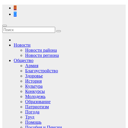
Перейти
к
содержимому
Новости
Новости района
Новости региона
Общество
Армия
Благоустройство
Здоровье
История
Культура
Конкурсы
Молодежь
Образование
Патриотизм
Погода
Труд
Помощь
Пособия и Пенсии