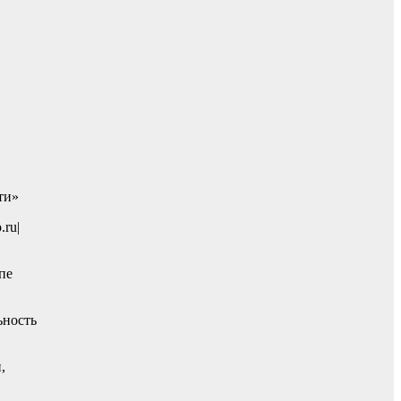
ти»
.ru|
пе
ьность
,