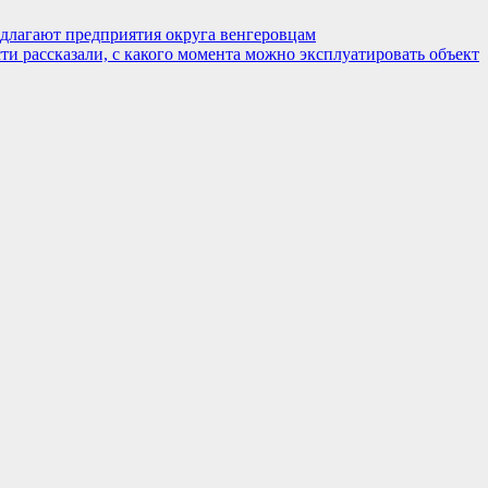
едлагают предприятия округа венгеровцам
и рассказали, с какого момента можно эксплуатировать объект