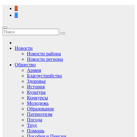
Перейти
к
содержимому
Новости
Новости района
Новости региона
Общество
Армия
Благоустройство
Здоровье
История
Культура
Конкурсы
Молодежь
Образование
Патриотизм
Погода
Труд
Помощь
Пособия и Пенсии