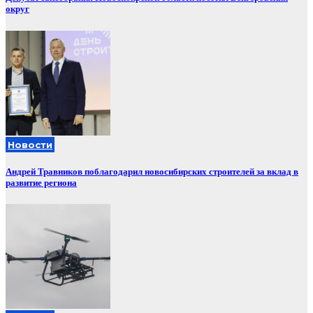
округ
Новости
Андрей Травников поблагодарил новосибирских строителей за вклад в
развитие региона