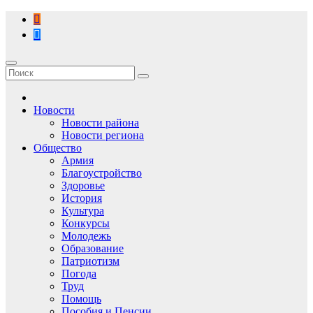
Перейти
к
содержимому
Новости
Новости района
Новости региона
Общество
Армия
Благоустройство
Здоровье
История
Культура
Конкурсы
Молодежь
Образование
Патриотизм
Погода
Труд
Помощь
Пособия и Пенсии