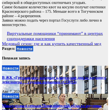
сибирской в общедоступных охотничьих угодьях.
Самое большое количество квот на косулю получат охотники
Краснозерского района – 175. Меньше всего в Тогучинском
районе – 4 разрешения.
Заявки можно подать через портал Госуслуги либо лично в
министерство.
Навигация
Виртуальные помощники “принимают” в центрах
соцподдержки населения
по
Медовый сезон: где и как купить качественный мед
записям
Раздел:
Новости
Похожая запись
Новости
В ЖК «Гренландия» впервые клиентские дни от крупного
девелопера — группы компаний «СОЮЗ»
Авг 7, 2026
Новости
Многодетным семьям Новосибирской области вручены
сертификаты на приобретение автомобилей