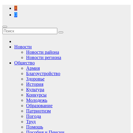
Перейти
к
содержимому
Новости
Новости района
Новости региона
Общество
Армия
Благоустройство
Здоровье
История
Культура
Конкурсы
Молодежь
Образование
Патриотизм
Погода
Труд
Помощь
Пособия и Пенсии